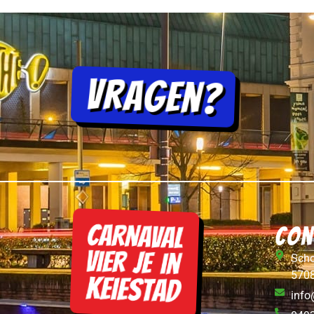
Vragen?
Con
Scho
570
info