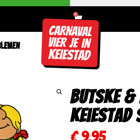
0
BLEMEN
Butske &
Keiestad 
€
9,95