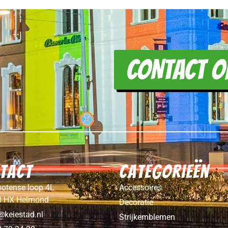
CONTACT O
tact
Categorieën
otense loop 4L
Accessoires
8 HX Helmond
Decoratie
@keiestad.nl
Strijkemblemen