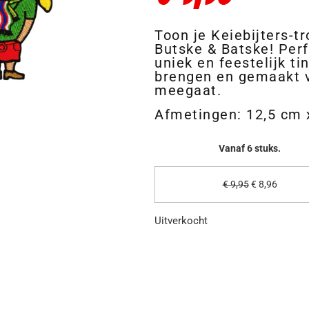
Toon je Keiebijters-t
Butske & Batske! Perf
uniek en feestelijk ti
brengen en gemaakt v
meegaat.
Afmetingen: 12,5 cm 
Vanaf 6 stuks.
€
9,95
€
8,96
Uitverkocht