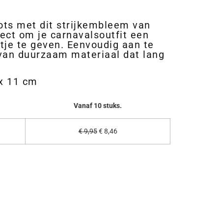
rots met dit strijkembleem van
ect om je carnavalsoutfit een
ntje te geven. Eenvoudig aan te
an duurzaam materiaal dat lang
x 11 cm
Vanaf 10 stuks.
€
9,95
€
8,46