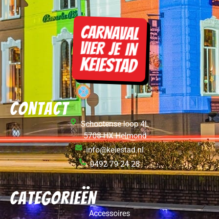
Contact
Schootense loop 4L
5708 HX Helmond
info@keiestad.nl
0492 79 24 28
Categorieën
Accessoires