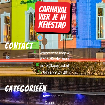
Contact
Schootense loop 4L
5708 HX Helmond
info@keiestad.nl
0492 79 24 28
Categorieën
Accessoires
Decoratie