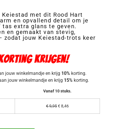
e Keiestad met dit Rood Hart
arm en opvallend detail om je
f tas extra glans te geven.
ken en gemaakt van stevig,
 zodat jouw Keiestad-trots keer
 korting krijgen!
an jouw winkelmandje en krijg
10%
korting.
aan jouw winkelmandje en krijg
15%
korting.
Vanaf 10 stuks.
€
9,95
€
8,46