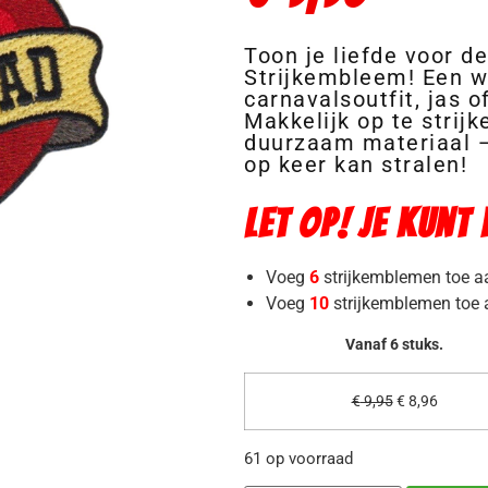
Toon je liefde voor d
Strijkembleem! Een w
carnavalsoutfit, jas o
Makkelijk op te strij
duurzaam materiaal —
op keer kan stralen!
Let op! Je kunt
Voeg
6
strijkemblemen toe a
Voeg
10
strijkemblemen toe 
Vanaf 6 stuks.
€
9,95
€
8,96
61 op voorraad