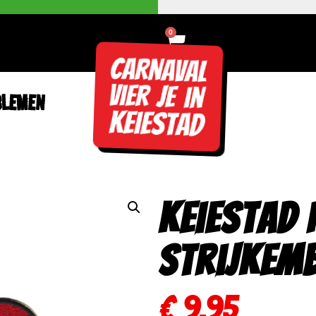
0
BLEMEN
Keiestad
Strijkem
€
9,95