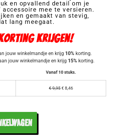
euk en opvallend detail om je
of accessoire mee te versieren.
ijken en gemaakt van stevig,
at lang meegaat.
 korting krijgen!
an jouw winkelmandje en krijg
10%
korting.
aan jouw winkelmandje en krijg
15%
korting.
Vanaf 10 stuks.
€
9,95
€
8,46
NKELWAGEN