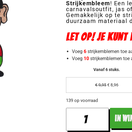
Strijkembleem
! Een l
carnavalsoutfit, jas 
Gemakkelijk op te str
duurzaam materiaal d
Let op! Je kunt
Voeg
6
strijkemblemen toe a
Voeg
10
strijkemblemen toe 
Vanaf 6 stuks.
€
9,95
€
8,96
139 op voorraad
IN WI