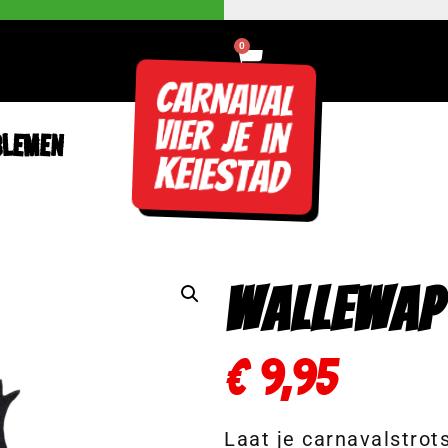
0
BLEMEN
Wallewap
€
9,95
Laat je carnavalstrot