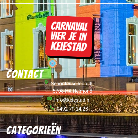
Contact
Schootense loop 4L
5708 HX Helmond
info@keiestad.nl
0492 79 24 28
Categorieën